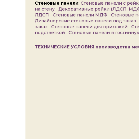
Стеновые панели
:
Стеновые панели с рей
на стену
Декоративные рейки (ЛДСП, МД
ЛДСП
Стеновые панели МДФ
Стеновые 
Дизайнерские стеновые панели под заказ
заказ
Стеновые панели для прихожей
Ст
подстветкой
Стеновые панели в гостинн
Травертин
Камень Металл
Камень Металл
Тиволи
антрацит
светло-серый
бежевый
ТЕХНИЧЕСКИЕ УСЛОВИЯ производства меб
Трюфель
Лава серая
Cеро-
коричневый
коричневый
тёмный