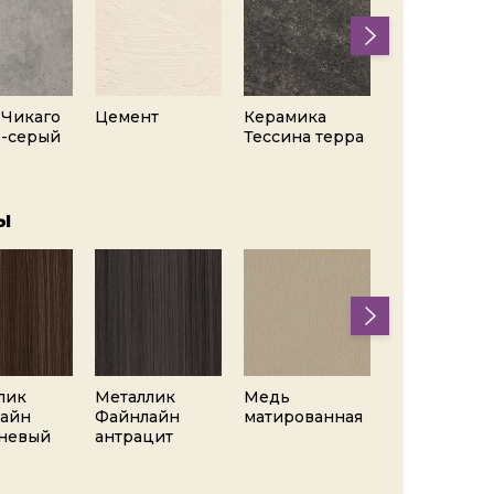
 Чикаго
Цемент
Керамика
Керамика
о-серый
Тессина терра
антрацит
ы
лик
Металлик
Медь
Сталь тёмна
айн
Файнлайн
матированная
невый
антрацит