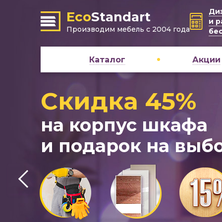
Ди
Eco
Standart
и р
Производим мебель с 2004 года
бе
Каталог
Акции
Скидка 45%
на корпус шкафа
и подарок на выбо