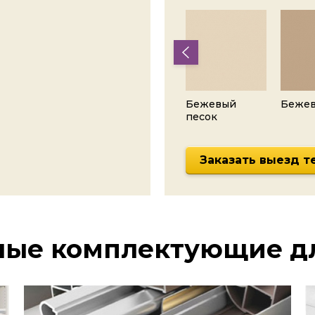
Деним
Полярный
Бежевый
Беже
голубой
голубой
песок
Заказать выезд т
нные комплектующие д