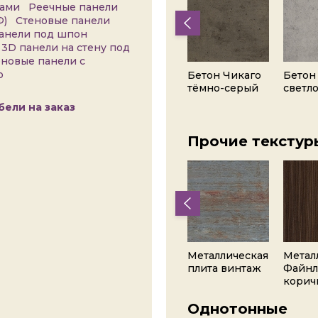
ками
Реечные панели
Ф)
Стеновые панели
панели под шпон
3D панели на стену под
еновые панели с
ую
Камень
Карьерный
Бетон Чикаго
Бетон
мозаика
камень сланец
тёмно-серый
светл
серый
ели на заказ
Прочие текстур
Серый
Дакар серый
Металлическая
Метал
пыльный
плита винтаж
Файнл
корич
Однотонные