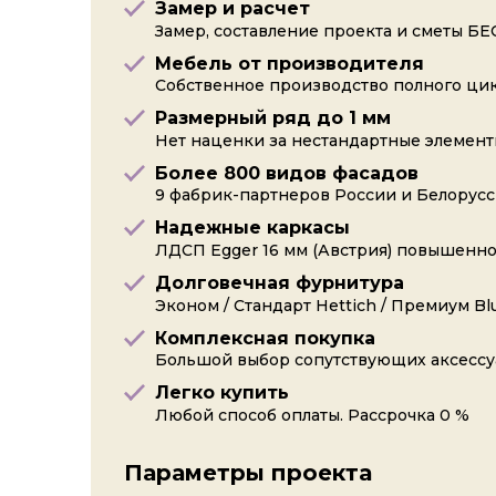
Замер и расчет
Замер, составление проекта и сметы Б
ер
Флитвуд
Бук Бавария
Дуб Корбридж
Мебель от производителя
й
белый
натуральный
Собственное производство полного ци
Размерный ряд до 1 мм
Нет наценки за нестандартные элемен
Более 800 видов фасадов
9 фабрик-партнеров России и Белорус
Надежные каркасы
ЛДСП Egger 16 мм (Австрия) повышенн
Долговечная фурнитура
Эконом / Стандарт Hettich / Премиум B
ун
Дуб Шерман
Дуб Галифакс
Орех Карини
Комплексная покупка
антрацит
глазурованный
натуральный
Большой выбор сопутствующих аксессу
чёрный
Легко купить
Любой способ оплаты. Рассрочка 0 %
Параметры проекта