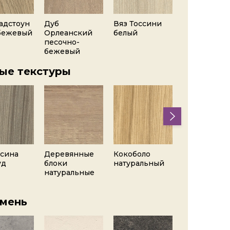
ладстоун
Дуб
Вяз Тоссини
Лиственни
бежевый
Орлеанский
белый
горная бела
песочно-
бежевый
ые текстуры
сина
Деревянные
Кокоболо
Дуб Галифа
уд
блоки
натуральный
глазурован
натуральные
чёрный
амень