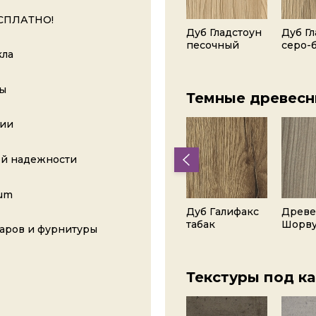
ЕСПЛАТНО!
Дуб Корбридж
Древесина
Дуб Гладстоун
Дуб Г
натуральный
белая
песочный
серо-
кла
ты
Темные древесн
сии
ой надежности
lum
Дуб Давос
Дуб Чарльстон
Дуб Галифакс
Древе
трюфель
тёмно-
табак
Шорв
аров и фурнитуры
коричневый
Текстуры под к