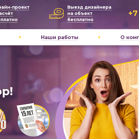
зайн-проект
Выезд дизайнера
+7
асчёт
на объект
сплатно
бесплатно
Наши работы
О ком
р!