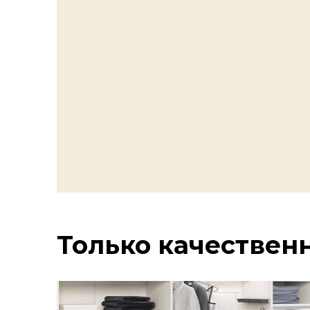
Бургундский
Фламинго
Синяя глубина
красный
розовый
Только качестве