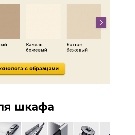
вый
Камель
Коттон
Алебастр
бежевый
бежевый
белый
ехнолога с образцами
ля шкафа