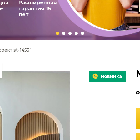
дка
Расширенная
се
гарантия 15
лет
оект st-1455”
Новинка
о