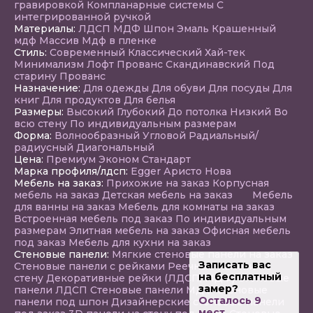
гравировкой
Компланарные системы
С
интегрированной ручкой
Материалы:
ЛДСП
МДФ
Шпон
Эмаль
Крашенный
мдф
Массив
Мдф в пленке
Стиль:
Современный
Классический
Хай-тек
Минимализм
Лофт
Прованс
Скандинавский
Под
старину
Прованс
Назначение:
Для одежды
Для обуви
Для посуды
Для
книг
Для продуктов
Для белья
Размеры:
Высокий
Глубокий
До потолка
Низкий
Во
всю стену
По индивидуальным размерам
Форма:
Волнообразный
Угловой
Радиальный/
радиусный
Диагональный
Цена:
Премиум
Эконом
Стандарт
Марка профиля/лдсп:
Egger
Аристо Нова
Мебель на заказ:
Прихожие на заказ
Корпусная
мебель на заказ
Детская мебель на заказ
Мебель
для ванны на заказ
Мебель для комнаты на заказ
Встроенная мебель под заказ
По индивидуальным
размерам
Элитная мебель на заказ
Офисная мебель
под заказ
Мебель для кухни на заказ
Стеновые панели:
Мягкие стеновые панели на заказ
Записать вас
Стеновые панели с рейками
Реечные панели на
на бесплатный
стену
Декоративные рейки (ЛДСП, МДФ)
Стеновые
замер?
панели ЛДСП
Стеновые панели МДФ
Стеновые
Осталось 9
панели под шпон
Дизайнерские стеновые панели
мест