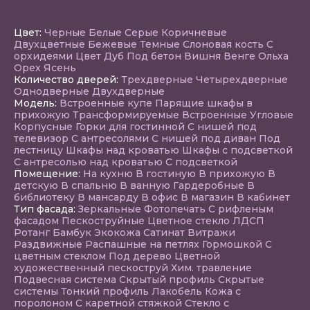
Цвет:
Черные
Белые
Серые
Коричневые
Двухцветные
Бежевые
Темные
Слоновая кость
С
орхидеями
Цвет Дуб
Под бетон
Вишня
Венге
Ольха
Орех
Ясень
Количество дверей:
Трехдверные
Четырехдверные
Однодверные
Двухдверные
Модель:
Встроенные купе
Парящие шкафы в
прихожую
Трансформируемые
Встроенные
Угловые
Корпусные
Горки для гостинной
С нишей под
телевизор
С антресолями
С нишей под диван
Под
лестницу
Шкафы над кроватью
Шкафы с подсветкой
С антресолью над кроватью
С подсветкой
Помещение:
На кухню
В гостиную
В прихожую
В
детскую
В спальню
В ванную
Гардеробные
В
библиотеку
В мансарду
В офис
В магазин
В кабинет
Тип фасада:
Зеркальные
Фотопечать
С рифленым
фасадом
Пескоструйные
Цветное стекло
ЛДСП
Ротанг
Бамбук
Экокожа
Сатинат
Витражи
Раздвижные
Распашные на петлях
Гормошкой
С
цветным стеклом
Под дерево
Цветной
художественный пескоструй
Хим. травление
Подвесная система
Скрытый профиль
Скрытые
системы
Тонкий профиль
Лакобель
Кожа с
поролоном
С каретной стяжкой
Стекло с