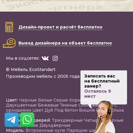
Дизайн-проект
и расчёт бесплатно
Выезд дизайнера
на объект бесплатно
Мы в соцсетях:
© Мебель EcoStandart
Записать вас
Производим мебель с 2005 года
на бесплатный
замер?
Осталось 9
мест
Цвет:
Черные
Белые
Серые
Коричневые
Двухцветные
Бежевые
Темные
Слоновая кость
С
орхидеями
Цвет Дуб
Под бетон
Вишня
Венге
Ольха
Орех
Ясень
Количество дверей:
Трехдверные
Четырехдверные
Однодверные
Двухдверные
Модель:
Встроенные купе
Парящие шкафы в