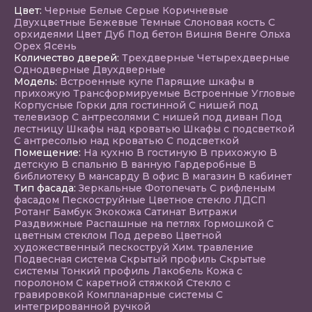
Цвет:
Черные
Белые
Серые
Коричневые
Двухцветные
Бежевые
Темные
Слоновая кость
С
орхидеями
Цвет Дуб
Под бетон
Вишня
Венге
Ольха
Орех
Ясень
Количество дверей:
Трехдверные
Четырехдверные
Однодверные
Двухдверные
Модель:
Встроенные купе
Парящие шкафы в
прихожую
Трансформируемые
Встроенные
Угловые
Корпусные
Горки для гостинной
С нишей под
телевизор
С антресолями
С нишей под диван
Под
лестницу
Шкафы над кроватью
Шкафы с подсветкой
С антресолью над кроватью
С подсветкой
Помещение:
На кухню
В гостиную
В прихожую
В
детскую
В спальню
В ванную
Гардеробные
В
библиотеку
В мансарду
В офис
В магазин
В кабинет
Тип фасада:
Зеркальные
Фотопечать
С рифленым
фасадом
Пескоструйные
Цветное стекло
ЛДСП
Ротанг
Бамбук
Экокожа
Сатинат
Витражи
Раздвижные
Распашные на петлях
Гормошкой
С
цветным стеклом
Под дерево
Цветной
художественный пескоструй
Хим. травление
Подвесная система
Скрытый профиль
Скрытые
системы
Тонкий профиль
Лакобель
Кожа с
поролоном
С каретной стяжкой
Стекло с
гравировкой
Компланарные системы
С
интегрированной ручкой