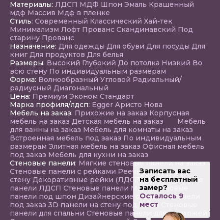
Материалы:
ЛДСП
МДФ
Шпон
Эмаль
Крашенный
мдф
Массив
Мдф в пленке
Стиль:
Современный
Классический
Хай-тек
Минимализм
Лофт
Прованс
Скандинавский
Под
старину
Прованс
Назначение:
Для одежды
Для обуви
Для посуды
Для
книг
Для продуктов
Для белья
Размеры:
Высокий
Глубокий
До потолка
Низкий
Во
всю стену
По индивидуальным размерам
Форма:
Волнообразный
Угловой
Радиальный/
радиусный
Диагональный
Цена:
Премиум
Эконом
Стандарт
Марка профиля/лдсп:
Egger
Аристо Нова
Мебель на заказ:
Прихожие на заказ
Корпусная
мебель на заказ
Детская мебель на заказ
Мебель
для ванны на заказ
Мебель для комнаты на заказ
Встроенная мебель под заказ
По индивидуальным
размерам
Элитная мебель на заказ
Офисная мебель
под заказ
Мебель для кухни на заказ
Стеновые панели:
Мягкие стеновые панели на заказ
Записать вас
Стеновые панели с рейками
Реечные панели на
на бесплатный
стену
Декоративные рейки (ЛДСП, МДФ)
Стеновые
замер?
панели ЛДСП
Стеновые панели МДФ
Стеновые
Осталось 9
панели под шпон
Дизайнерские стеновые панели
мест
под заказ
3D панели на стену под заказ
Стеновые
панели для спальни
Стеновые панели для прихожей