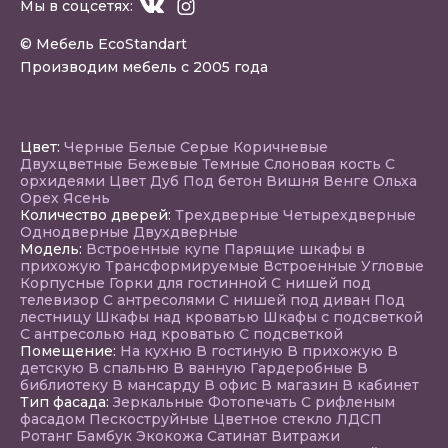
Мы в соцсетях:
© Мебель EcoStandart
Производим мебель с 2005 года
Цвет:
Черные
Белые
Серые
Коричневые
Двухцветные
Бежевые
Темные
Слоновая кость
С
орхидеями
Цвет Дуб
Под бетон
Вишня
Венге
Ольха
Орех
Ясень
Количество дверей:
Трехдверные
Четырехдверные
Однодверные
Двухдверные
Модель:
Встроенные купе
Парящие шкафы в
прихожую
Трансформируемые
Встроенные
Угловые
Корпусные
Горки для гостинной
С нишей под
телевизор
С антресолями
С нишей под диван
Под
лестницу
Шкафы над кроватью
Шкафы с подсветкой
С антресолью над кроватью
С подсветкой
Помещение:
На кухню
В гостиную
В прихожую
В
детскую
В спальню
В ванную
Гардеробные
В
библиотеку
В мансарду
В офис
В магазин
В кабинет
Тип фасада:
Зеркальные
Фотопечать
С рифленым
фасадом
Пескоструйные
Цветное стекло
ЛДСП
Ротанг
Бамбук
Экокожа
Сатинат
Витражи