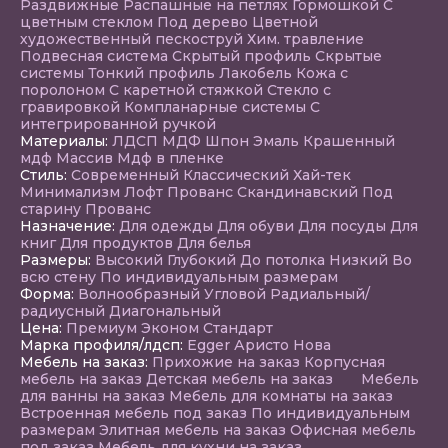
Раздвижные
Распашные на петлях
Гормошкой
С
цветным стеклом
Под дерево
Цветной
художественный пескоструй
Хим. травление
Подвесная система
Скрытый профиль
Скрытые
системы
Тонкий профиль
Лакобель
Кожа с
поролоном
С каретной стяжкой
Стекло с
гравировкой
Компланарные системы
С
интегрированной ручкой
Материалы:
ЛДСП
МДФ
Шпон
Эмаль
Крашенный
мдф
Массив
Мдф в пленке
Стиль:
Современный
Классический
Хай-тек
Минимализм
Лофт
Прованс
Скандинавский
Под
старину
Прованс
Назначение:
Для одежды
Для обуви
Для посуды
Для
книг
Для продуктов
Для белья
Размеры:
Высокий
Глубокий
До потолка
Низкий
Во
всю стену
По индивидуальным размерам
Форма:
Волнообразный
Угловой
Радиальный/
радиусный
Диагональный
Цена:
Премиум
Эконом
Стандарт
Марка профиля/лдсп:
Egger
Аристо Нова
Мебель на заказ:
Прихожие на заказ
Корпусная
мебель на заказ
Детская мебель на заказ
Мебель
для ванны на заказ
Мебель для комнаты на заказ
Встроенная мебель под заказ
По индивидуальным
размерам
Элитная мебель на заказ
Офисная мебель
под заказ
Мебель для кухни на заказ