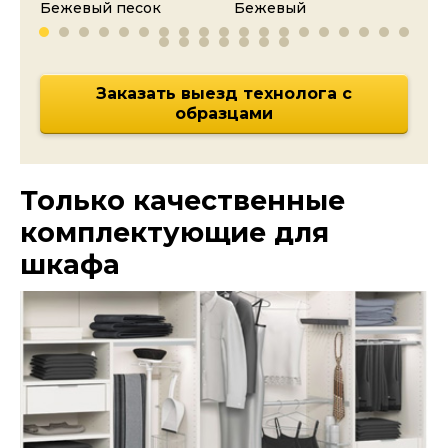
Бежевый песок
Бежевый
Ка
Заказать выезд технолога с
образцами
Только качественные
комплектующие для
шкафа