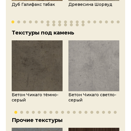
о-
Дуб Галифакс табак
Древесина Шорвуд
Де
на
Текстуры под камень
Бетон Чикаго тёмно-
Бетон Чикаго светло-
Це
серый
серый
Прочие текстуры