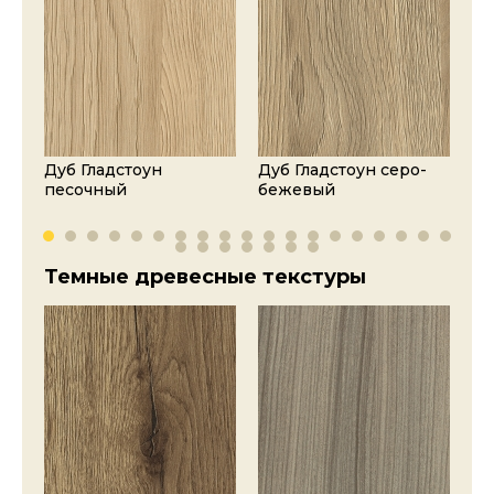
Дуб Гладстоун
Дуб Гладстоун серо-
Ду
песочный
бежевый
пе
Темные древесные текстуры