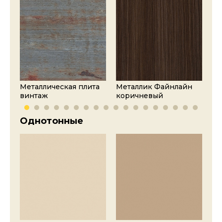
Металлическая плита
Металлик Файнлайн
Ме
винтаж
коричневый
ан
Однотонные