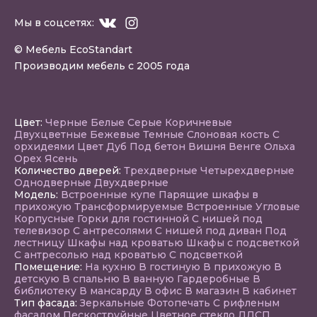
Мы в соцсетях:
© Мебель EcoStandart
Производим мебель с 2005 года
Цвет:
Черные
Белые
Серые
Коричневые
Двухцветные
Бежевые
Темные
Слоновая кость
С
орхидеями
Цвет Дуб
Под бетон
Вишня
Венге
Ольха
Орех
Ясень
Количество дверей:
Трехдверные
Четырехдверные
Однодверные
Двухдверные
Модель:
Встроенные купе
Парящие шкафы в
прихожую
Трансформируемые
Встроенные
Угловые
Корпусные
Горки для гостинной
С нишей под
телевизор
С антресолями
С нишей под диван
Под
лестницу
Шкафы над кроватью
Шкафы с подсветкой
С антресолью над кроватью
С подсветкой
Помещение:
На кухню
В гостиную
В прихожую
В
детскую
В спальню
В ванную
Гардеробные
В
библиотеку
В мансарду
В офис
В магазин
В кабинет
Тип фасада:
Зеркальные
Фотопечать
С рифленым
фасадом
Пескоструйные
Цветное стекло
ЛДСП