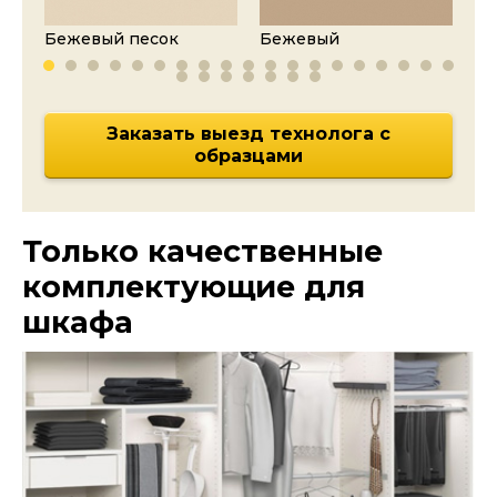
Бежевый песок
Бежевый
Ка
Заказать выезд технолога с
образцами
Только качественные
комплектующие для
шкафа