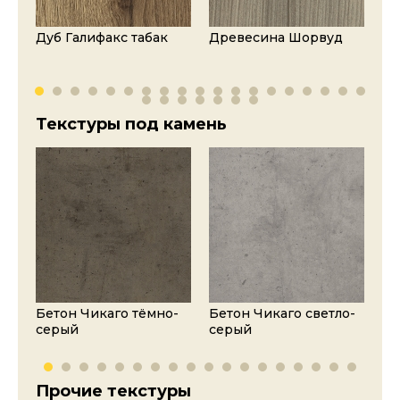
о-
Дуб Галифакс табак
Древесина Шорвуд
Де
на
Текстуры под камень
Бетон Чикаго тёмно-
Бетон Чикаго светло-
Це
серый
серый
Прочие текстуры