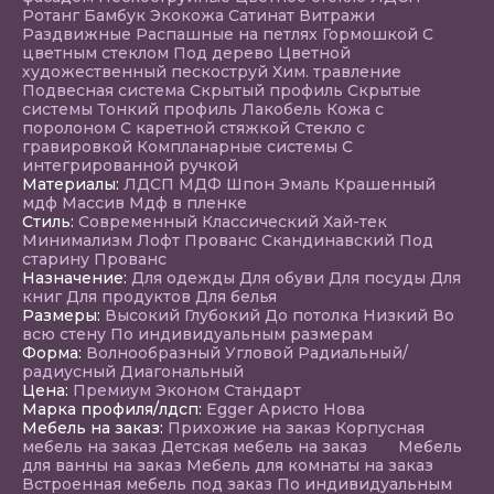
Ротанг
Бамбук
Экокожа
Сатинат
Витражи
Раздвижные
Распашные на петлях
Гормошкой
С
цветным стеклом
Под дерево
Цветной
художественный пескоструй
Хим. травление
Подвесная система
Скрытый профиль
Скрытые
системы
Тонкий профиль
Лакобель
Кожа с
поролоном
С каретной стяжкой
Стекло с
гравировкой
Компланарные системы
С
интегрированной ручкой
Материалы:
ЛДСП
МДФ
Шпон
Эмаль
Крашенный
мдф
Массив
Мдф в пленке
Стиль:
Современный
Классический
Хай-тек
Минимализм
Лофт
Прованс
Скандинавский
Под
старину
Прованс
Назначение:
Для одежды
Для обуви
Для посуды
Для
книг
Для продуктов
Для белья
Размеры:
Высокий
Глубокий
До потолка
Низкий
Во
всю стену
По индивидуальным размерам
Форма:
Волнообразный
Угловой
Радиальный/
радиусный
Диагональный
Цена:
Премиум
Эконом
Стандарт
Марка профиля/лдсп:
Egger
Аристо Нова
Мебель на заказ:
Прихожие на заказ
Корпусная
мебель на заказ
Детская мебель на заказ
Мебель
для ванны на заказ
Мебель для комнаты на заказ
Встроенная мебель под заказ
По индивидуальным